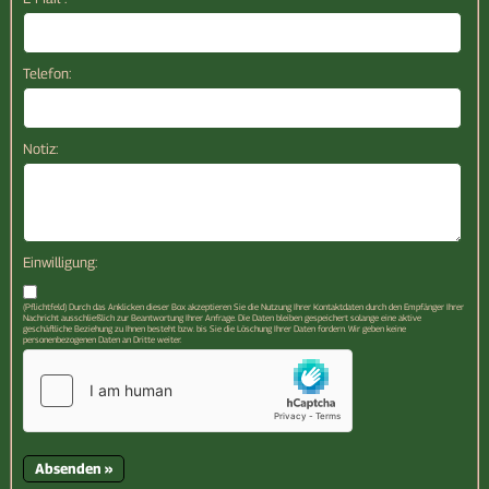
Telefon:
Notiz:
Einwilligung:
(Pflichtfeld) Durch das Anklicken dieser Box akzeptieren Sie die Nutzung Ihrer Kontaktdaten durch den Empfänger Ihrer
Nachricht ausschließlich zur Beantwortung Ihrer Anfrage. Die Daten bleiben gespeichert solange eine aktive
geschäftliche Beziehung zu Ihnen besteht bzw. bis Sie die Löschung Ihrer Daten fordern. Wir geben keine
personenbezogenen Daten an Dritte weiter.