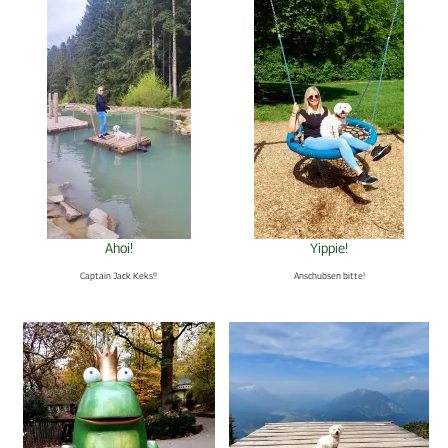
Ahoi!
Yippie!
Captain Jack Keks!!
Anschubsen bitte!