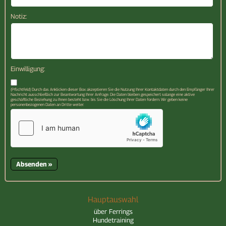
Notiz:
Einwilligung:
(Pflichtfeld) Durch das Anklicken dieser Box akzeptieren Sie die Nutzung Ihrer Kontaktdaten durch den Empfänger Ihrer
Nachricht ausschließlich zur Beantwortung Ihrer Anfrage. Die Daten bleiben gespeichert solange eine aktive
geschäftliche Beziehung zu Ihnen besteht bzw. bis Sie die Löschung Ihrer Daten fordern. Wir geben keine
personenbezogenen Daten an Dritte weiter.
Hauptauswahl
über Ferrings
Hundetraining