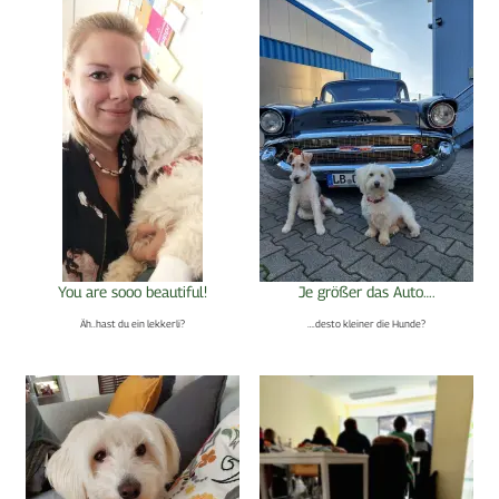
You are sooo beautiful!
Je größer das Auto….
Äh..hast du ein lekkerli?
….desto kleiner die Hunde?