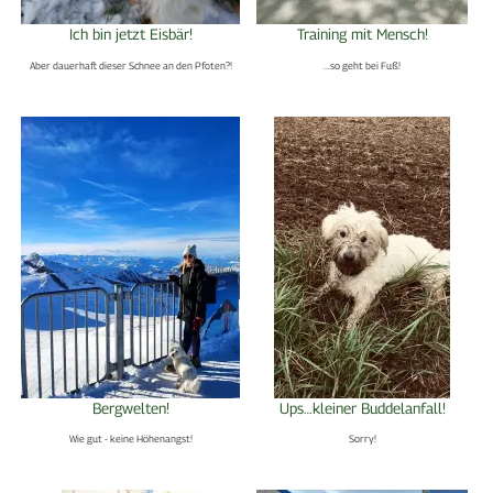
Ich bin jetzt Eisbär!
Training mit Mensch!
Aber dauerhaft dieser Schnee an den Pfoten?!
...so geht bei Fuß!
Bergwelten!
Ups…kleiner Buddelanfall!
Wie gut - keine Höhenangst!
Sorry!