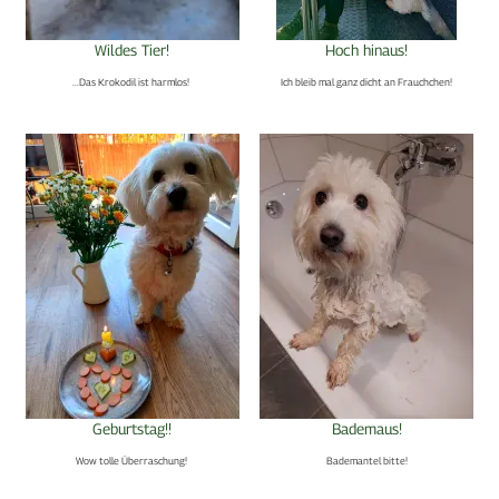
Wildes Tier!
Hoch hinaus!
...Das Krokodil ist harmlos!
Ich bleib mal ganz dicht an Frauchchen!
Geburtstag!!
Bademaus!
Wow tolle Überraschung!
Bademantel bitte!