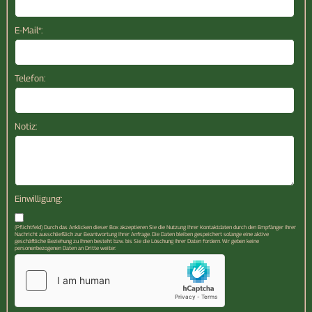
E-Mail*:
Telefon:
Notiz:
Einwilligung:
(Pflichtfeld) Durch das Anklicken dieser Box akzeptieren Sie die Nutzung Ihrer Kontaktdaten durch den Empfänger Ihrer
Nachricht ausschließlich zur Beantwortung Ihrer Anfrage. Die Daten bleiben gespeichert solange eine aktive
geschäftliche Beziehung zu Ihnen besteht bzw. bis Sie die Löschung Ihrer Daten fordern. Wir geben keine
personenbezogenen Daten an Dritte weiter.