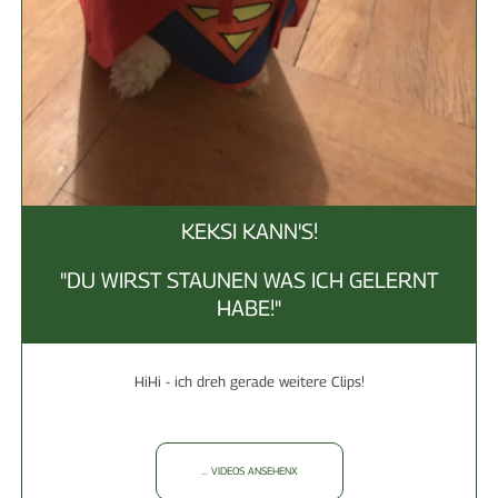
KEKSI KANN'S!
"DU WIRST STAUNEN WAS ICH GELERNT
HABE!"
HiHi - ich dreh gerade weitere Clips!
... VIDEOS ANSEHENX