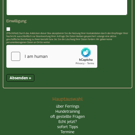
Einwilligung:
(Pflichtfeld) Durch das Anklicken dieser Box akzeptieren Sie die Nutzung Ihrer Kontaktdaten durch den Empfänger Ihrer
Nachricht ausschließlich zur Beantwortung Ihrer Anfrage. Die Daten bleiben gespeichert solange eine aktive
geschäftliche Beziehung zu Ihnen besteht bzw. bis Sie die Löschung Ihrer Daten fordern. Wir geben keine
personenbezogenen Daten an Dritte weiter.
Hauptauswahl
über Ferrings
Hundetraining
oft gestellte Fragen
Echt jetzt?
sofort Tipps
Termine