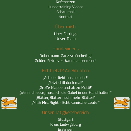
Referenzen
Hundetraining-Videos
Schau mal!
Kontakt
Über mich
Über Ferrings
Unser Team
Hundevideos
Dobermann: Ganz schön heftig!
Golden Retriever: Kaum zu bremsen!
Echt jetzt? Anektdoten
„Ach der liebt uns so sehr!“
„Jetzt chill doch mal!“
„Große Klappe und ab zu Mutti!“
„Wenn ich esse, muss ich die Gabel in der Hand halten!“
„Blätter, Blätter noch mehr Blätter!“
zurück
zurück
„Mr. & Mrs. Right – Echt komische Leute!“
Unser Tätigkeitsbereich
Stuttgart
Kreis Ludwigsburg
Esslingen