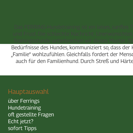
Das FERRING-Hundetraining ist ein leises, sanftes 
und Frust. Die schlechte Nachricht: Unerwünschtes 
Trainingsstunde unterbrechen wir dieses Muster. 
Bedürfnisse des Hundes, kommuniziert so, dass der 
„Familie“ wohlzufühlen. Gleichfalls fordert der Men
auch für den Familienhund. Durch Streß und Härte -
Hauptauswahl
über Ferrings
Hundetraining
oft gestellte Fragen
Echt jetzt?
sofort Tipps