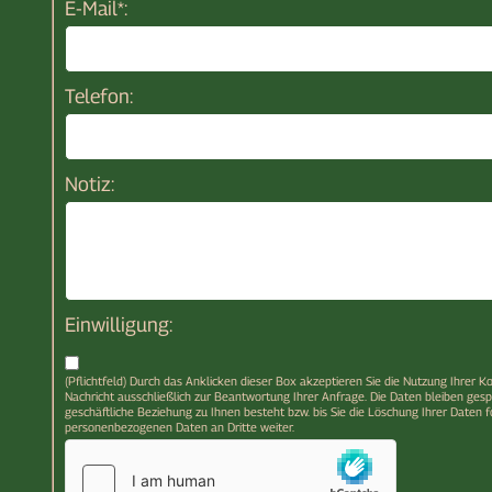
E-Mail*:
Telefon:
Notiz:
Einwilligung:
(Pflichtfeld) Durch das Anklicken dieser Box akzeptieren Sie die Nutzung Ihrer
Nachricht ausschließlich zur Beantwortung Ihrer Anfrage. Die Daten bleiben gesp
geschäftliche Beziehung zu Ihnen besteht bzw. bis Sie die Löschung Ihrer Daten 
personenbezogenen Daten an Dritte weiter.