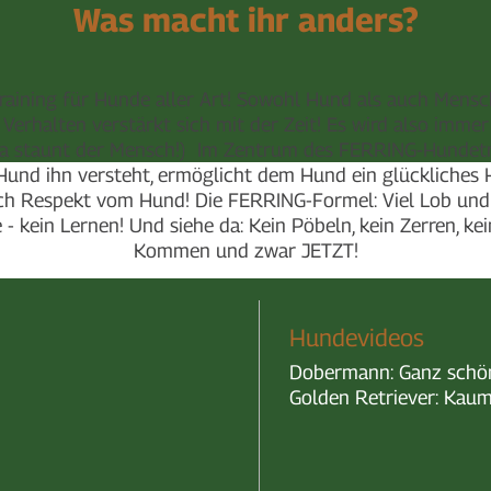
Was macht ihr anders?
Training für Hunde aller Art! Sowohl Hund als auch Mensch
Verhalten verstärkt sich mit der Zeit! Es wird also immer
(Da staunt der Mensch!) Im Zentrum des FERRING-Hundetr
Hund ihn versteht, ermöglicht dem Hund ein glückliches H
sch Respekt vom Hund! Die FERRING-Formel: Viel Lob und 
 kein Lernen! Und siehe da: Kein Pöbeln, kein Zerren, kein
Kommen und zwar JETZT!
Hundevideos
Dobermann: Ganz schön
Golden Retriever: Kau