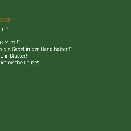
oten
hr!“
u Mutti!“
h die Gabel in der Hand halten!“
ehr Blätter!“
t komische Leute!“