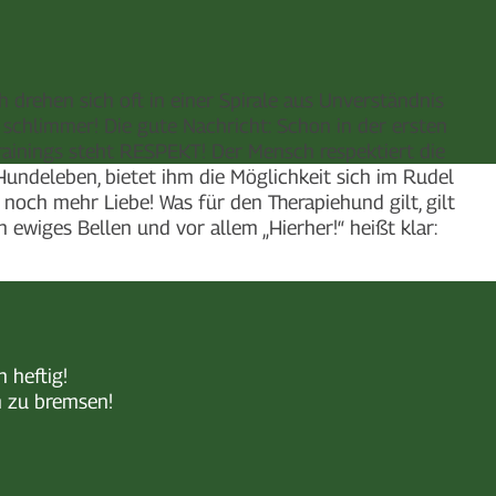
 drehen sich oft in einer Spirale aus Unverständnis
 schlimmer! Die gute Nachricht: Schon in der ersten
ainings steht RESPEKT! Der Mensch respektiert die
undeleben, bietet ihm die Möglichkeit sich im Rudel
noch mehr Liebe! Was für den Therapiehund gilt, gilt
 ewiges Bellen und vor allem „Hierher!“ heißt klar:
 heftig!
m zu bremsen!