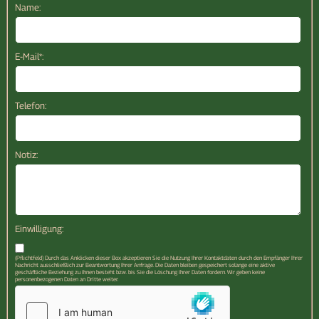
Name:
E-Mail*:
Telefon:
Notiz:
Einwilligung:
(Pflichtfeld) Durch das Anklicken dieser Box akzeptieren Sie die Nutzung Ihrer Kontaktdaten durch den Empfänger Ihrer
Nachricht ausschließlich zur Beantwortung Ihrer Anfrage. Die Daten bleiben gespeichert solange eine aktive
geschäftliche Beziehung zu Ihnen besteht bzw. bis Sie die Löschung Ihrer Daten fordern. Wir geben keine
personenbezogenen Daten an Dritte weiter.